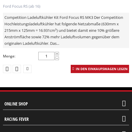
Ford Focus RS (ab 16)
Competition Ladeluftkühler Kit Ford Focus RS MK3 Der Competition
Hochleistungsladeluftkühler hat folgende Netzabmaße (630mm x
215mm x 125mm = 16.931cm³) und bietet damit eine 10% größere
Anströmfläche sowie 72% mehr Ladeluftvolumen gegenüber dem
originalen Ladeluftkühler. Das...
+
Menge:
−
IN DEN EINKAUFSWAGEN LEGEN
ONLINE SHOP
RACING FEVER