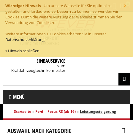
×
0
Wichtiger Hinweis
Um unsere Webseite für Sie optimal zu
gestalten und fortlaufend verbessern zu können, verwenden wir
Cookies. Durch die weitere Nutzung der Webseite stimmen Sie der
Verwendung von Cookies zu.
Weitere Informationen zu Cookies erhalten Sie in unserer
RENNSTRECKENERPROBT
Datenschutzerklärung
.
Tuning mit Haltbarkeit
» Hinweis schließen
EINBAUSERVICE
vom
Kraftfahrzeugtechnikermeister
MENÜ
Startseite
Ford
Focus RS (ab 16)
Leistungssteigerung
AUSWAHL NACH KATEGORIE