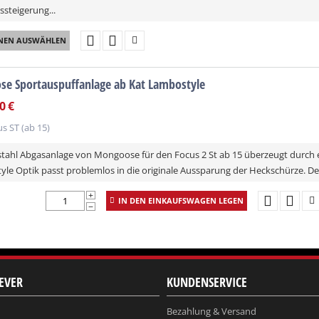
ssteigerung...
NEN AUSWÄHLEN
e Sportauspuffanlage ab Kat Lambostyle
0
€
s ST (ab 15)
stahl Abgasanlage von Mongoose für den Focus 2 St ab 15 überzeugt durch e
le Optik passt problemlos in die originale Aussparung der Heckschürze. Der 
+
IN DEN EINKAUFSWAGEN LEGEN
−
EVER
KUNDENSERVICE
Bezahlung & Versand