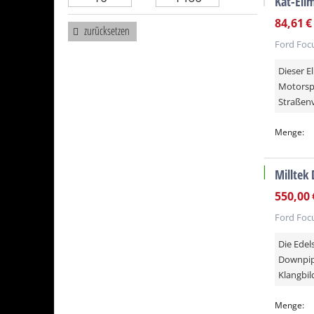
Kat-Eli
84,61
€
zurücksetzen
Ford Focu
Dieser E
Motorspo
Straßen
Menge:
Milltek
versandkos
550,00
Ford Focu
Die Edel
Downpipe
Klangbild
Menge: