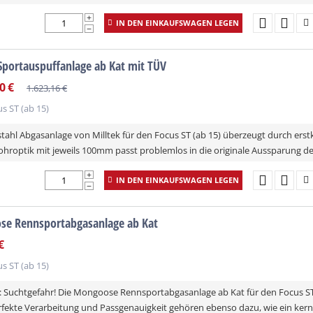
+
IN DEN EINKAUFSWAGEN LEGEN
−
 Sportauspuffanlage ab Kat mit TÜV
tenfrei
0
€
1.623,16
€
s ST (ab 15)
stahl Abgasanlage von Milltek für den Focus ST (ab 15) überzeugt durch erst
hroptik mit jeweils 100mm passt problemlos in die originale Aussparung der
+
IN DEN EINKAUFSWAGEN LEGEN
−
e Rennsportabgasanlage ab Kat
€
s ST (ab 15)
 Suchtgefahr! Die Mongoose Rennsportabgasanlage ab Kat für den Focus ST 
erfekte Verarbeitung und Passgenauigkeit gehören ebenso dazu, wie ein ker