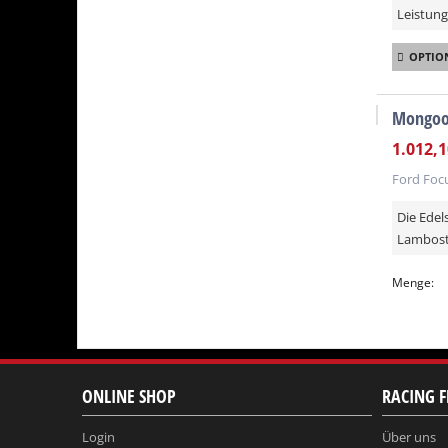
Leistung
OPTIO
Mongoos
1.012,1
Ford Focu
Die Edel
Lambosty
Menge:
ONLINE SHOP
RACING F
Login
Über uns