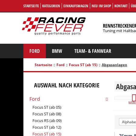
STARTSEITE
KATEGORIEN
EINKAUFSWAGEN
NEU IM SHOP
KONTAKT
ÜBE
RENNSTRECKENE
Tuning mit Haltba
FORD
BMW
TEAM- & FANWEAR
Startseite
Ford
Focus ST (ab 15)
Abgasanlagen
AUSWAHL NACH KATEGORIE
Abgasa
Ford
Mill
Focus ST (ab 05)
Focus ST (ab 08)
Focus RS (ab 09)
Alphabet
Focus ST (ab 12)
Focus ST (ab 15)