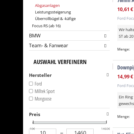
76mm Au
Abgasanlagen
10,61
€
Leistungssteigerung
Ford Focu
Überrollbügel & -käfige
Focus RS (ab 16)
Wir halt
BMW
ST ab 2
Team- & Fanwear
Menge:
AUSWAHL VERFEINERN
Downpi
Hersteller
14,99
€
Ford
Ford Focu
Milltek Sport
Ein Ring
Mongoose
gewechse
Preis
Menge:
10
€
1460
€
–