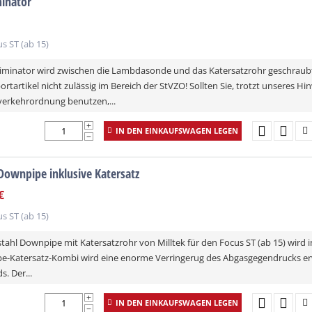
minator
s ST (ab 15)
liminator wird zwischen die Lambdasonde und das Katersatzrohr geschraubt.
rtartikel nicht zulässig im Bereich der StVZO! Sollten Sie, trotzt unseres Hin
verkehrordnung benutzen,...
+
IN DEN EINKAUFSWAGEN LEGEN
−
 Downpipe inklusive Katersatz
tenfrei
€
s ST (ab 15)
stahl Downpipe mit Katersatzrohr von Milltek für den Focus ST (ab 15) wird 
-Katersatz-Kombi wird eine enorme Verringerug des Abgasgegendrucks erwi
s. Der...
+
IN DEN EINKAUFSWAGEN LEGEN
−