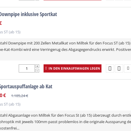
 Downpipe inklusive Sportkat
tenfrei
€
s ST (ab 15)
stahl Downpipe mit 200 Zellen Metallkat von Milltek für den Focus ST (ab 15
-Kat-Kombi wird eine Verringerug des Abgasgegendrucks erwirkt. Positiver 
+
IN DEN EINKAUFSWAGEN LEGEN
−
 Sportauspuffanlage ab Kat
tenfrei
0
€
1.185,24
€
s ST (ab 15)
stahl Abgasanlage von Milltek für den Focus St (ab 15) überzeugt durch erst
hroptik mit jeweils 100mm passt problemlos in die originale Aussparung d
ostenfrei...