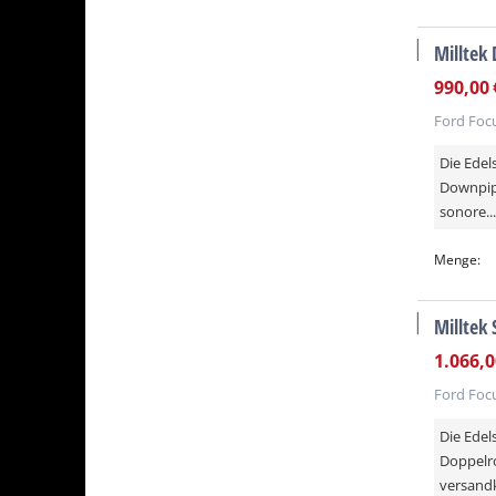
Milltek
versandkos
990,00
Ford Focu
Die Edel
Downpipe
sonore...
Menge:
Milltek
versandkos
-10%
1.066,0
Ford Focu
Die Edel
Doppelro
versandk