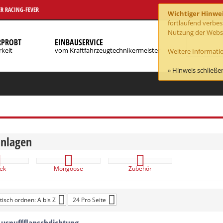
R RACING-FEVER
Wichtiger Hinwe
fortlaufend verbe
Nutzung der Webse
RPROBT
EINBAUSERVICE
rkeit
vom Kraftfahrzeugtechnikermeister
Weitere Informatio
» Hinweis schließe
nlagen
tek
Mongoose
Zubehör
isch ordnen: A bis Z
24 Pro Seite