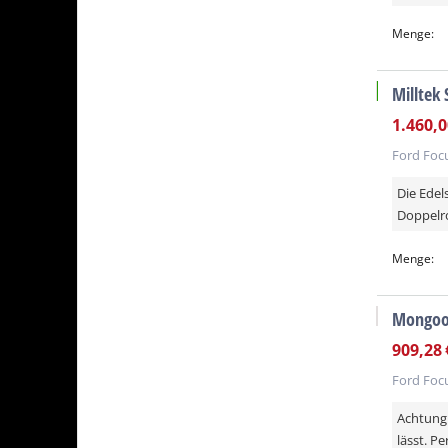
Menge:
Milltek
versandkos
-10%
1.460,0
Ford Focu
Die Edel
Doppelro
Menge:
Mongoos
909,28
Ford Focu
Achtung:
lässt. P