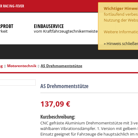
R RACING-FEVER
Wichtiger Hinwe
fortlaufend verbe
Nutzung der Webse
RPROBT
EINBAUSERVICE
rkeit
vom Kraftfahrzeugtechnikermeister
Weitere Informatio
» Hinweis schließe
ng
Motorentechnik
AS Drehmomentstütze
AS Drehmomentstütze
137,09
€
Kurzbeschreibung:
CNC gefräste Aluminium Drehmomentstütze mit 3 ve
wählbaren Vibrationsdämpfer. 1. Version mit gelbem
Einsatz geeignet für Fahrzeuge die hauptsächlich im