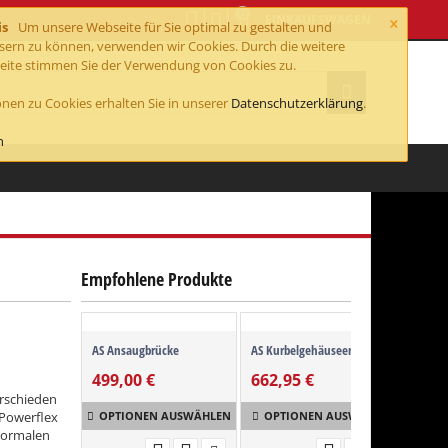
0
×
EINKAUFSWAGEN
is
Um unsere Webseite für Sie optimal zu gestalten und
ssern zu können, verwenden wir Cookies. Durch die weitere
ite stimmen Sie der Verwendung von Cookies zu.
nen zu Cookies erhalten Sie in unserer
Datenschutzerklärung
.
n
Empfohlene Produkte
AS Ansaugbrücke
AS Kurbelgehäuseentlüftung
AS Öl
499,00
€
662,95
€
792
rschieden
 Powerflex
OPTIONEN AUSWÄHLEN
OPTIONEN AUSWÄHLEN
OP
 normalen