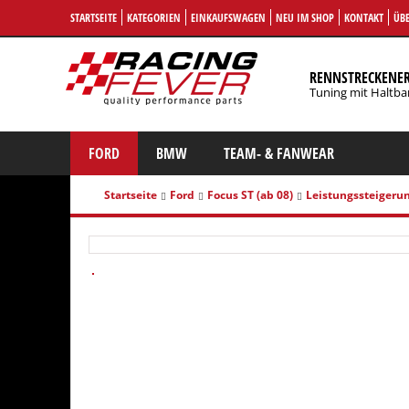
STARTSEITE
KATEGORIEN
EINKAUFSWAGEN
NEU IM SHOP
KONTAKT
ÜBE
RENNSTRECKENE
Tuning mit Haltba
FORD
BMW
TEAM- & FANWEAR
Startseite
Ford
Focus ST (ab 08)
Leistungssteigeru