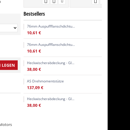
m
Bestsellers
76mm Auspuffflanschdichtung
10,61
€
76mm Auspuffflanschdichtung
10,61
€
Heckwischerabdeckung - Glasstopfen
 LEGEN
38,00
€
AS Drehmomentstütze
137,09
€
Heckwischerabdeckung - Glasstopfen
38,00
€
 Motors