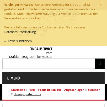
×
0
Wichtiger Hinweis
Um unsere Webseite für Sie optimal zu
gestalten und fortlaufend verbessern zu können, verwenden wir
Cookies. Durch die weitere Nutzung der Webseite stimmen Sie der
Verwendung von Cookies zu.
Weitere Informationen zu Cookies erhalten Sie in unserer
RENNSTRECKENERPROBT
Datenschutzerklärung
.
Tuning mit Haltbarkeit
» Hinweis schließen
EINBAUSERVICE
vom
Kraftfahrzeugtechnikermeister
MENÜ
Startseite
Ford
Focus RS (ab 16)
Abgasanlagen
Zubehör
Downpipedichtung