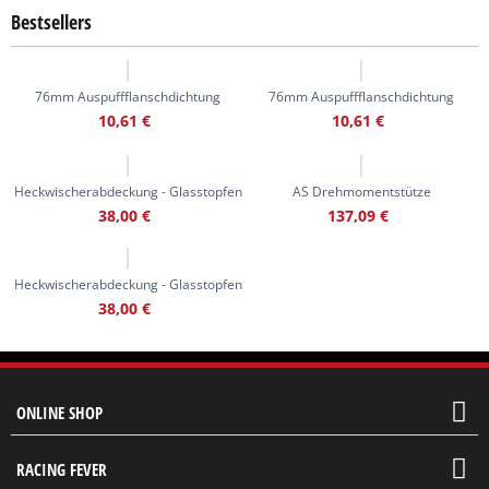
Bestsellers
76mm Auspuffflanschdichtung
76mm Auspuffflanschdichtung
10,61
€
10,61
€
Heckwischerabdeckung - Glasstopfen
AS Drehmomentstütze
38,00
€
137,09
€
Heckwischerabdeckung - Glasstopfen
38,00
€
ONLINE SHOP
RACING FEVER