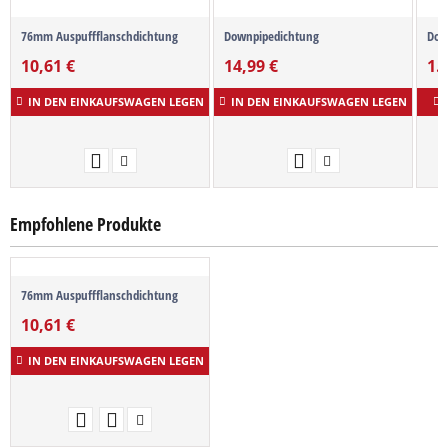
76mm Auspuffflanschdichtung
Downpipedichtung
Down
10,61
€
14,99
€
1.
IN DEN EINKAUFSWAGEN LEGEN
IN DEN EINKAUFSWAGEN LEGEN
Empfohlene Produkte
76mm Auspuffflanschdichtung
10,61
€
IN DEN EINKAUFSWAGEN LEGEN