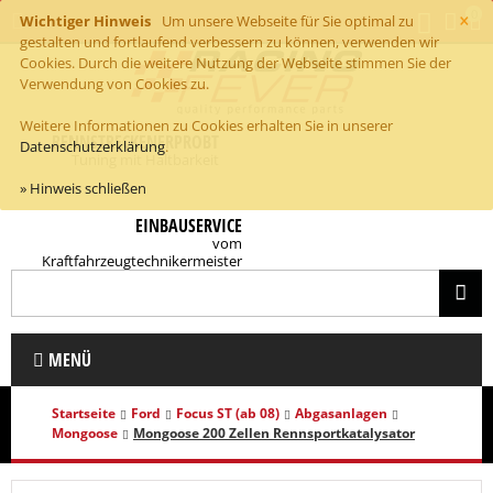
×
0
Wichtiger Hinweis
Um unsere Webseite für Sie optimal zu
gestalten und fortlaufend verbessern zu können, verwenden wir
Cookies. Durch die weitere Nutzung der Webseite stimmen Sie der
Verwendung von Cookies zu.
Weitere Informationen zu Cookies erhalten Sie in unserer
RENNSTRECKENERPROBT
Datenschutzerklärung
.
Tuning mit Haltbarkeit
» Hinweis schließen
EINBAUSERVICE
vom
Kraftfahrzeugtechnikermeister
MENÜ
Startseite
Ford
Focus ST (ab 08)
Abgasanlagen
Mongoose
Mongoose 200 Zellen Rennsportkatalysator