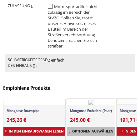
ZULASSUNG
:
Motorsportartikel nicht
zulässig im Bereich der
StVZO! Sollten Sie, trotzt
unseres Hinweises, dieses
Bauteil im Bereich der
Straßenverkehrsordnung
benutzen, machen Sie sich
strafbar!
SCHWIERIGKEITSGRAD
2 einfach
DES EINBAUS
:
Empfohlene Produkte
Mongoose Downpipe
Mongoose Endrohre (Paar)
Mongoose Ka
245,26
€
245,00
€
191,71
€
IN DEN EINKAUFSWAGEN LEGEN
OPTIONEN AUSWÄHLEN
IN DEN 