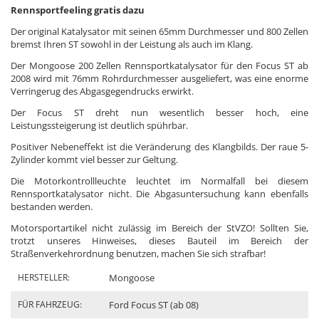
Rennsportfeeling gratis dazu
Der original Katalysator mit seinen 65mm Durchmesser und 800 Zellen
bremst Ihren ST sowohl in der Leistung als auch im Klang.
Der Mongoose 200 Zellen Rennsportkatalysator für den Focus ST ab
2008 wird mit 76mm Rohrdurchmesser ausgeliefert, was eine enorme
Verringerug des Abgasgegendrucks erwirkt.
Der Focus ST dreht nun wesentlich besser hoch, eine
Leistungssteigerung ist deutlich spührbar.
Positiver Nebeneffekt ist die Veränderung des Klangbilds. Der raue 5-
Zylinder kommt viel besser zur Geltung.
Die Motorkontrollleuchte leuchtet im Normalfall bei diesem
Rennsportkatalysator nicht. Die Abgasuntersuchung kann ebenfalls
bestanden werden.
Motorsportartikel nicht zulässig im Bereich der StVZO! Sollten Sie,
trotzt unseres Hinweises, dieses Bauteil im Bereich der
Straßenverkehrordnung benutzen, machen Sie sich strafbar!
HERSTELLER:
Mongoose
FÜR FAHRZEUG:
Ford Focus ST (ab 08)