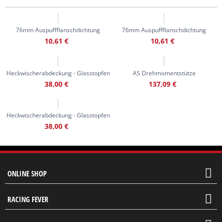
76mm Auspuffflanschdichtung
76mm Auspuffflanschdichtung
10,61
€
10,61
€
Heckwischerabdeckung - Glasstopfen
AS Drehmomentstütze
38,00
€
137,09
€
Heckwischerabdeckung - Glasstopfen
38,00
€
ONLINE SHOP
RACING FEVER