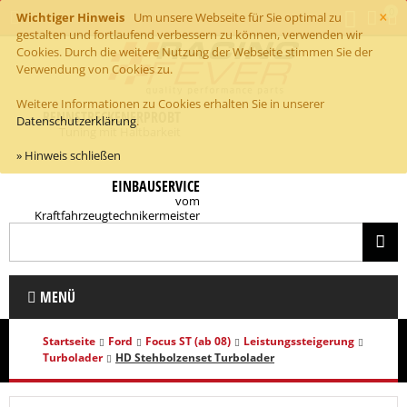
×
0
Wichtiger Hinweis
Um unsere Webseite für Sie optimal zu
gestalten und fortlaufend verbessern zu können, verwenden wir
Cookies. Durch die weitere Nutzung der Webseite stimmen Sie der
Verwendung von Cookies zu.
Weitere Informationen zu Cookies erhalten Sie in unserer
RENNSTRECKENERPROBT
Datenschutzerklärung
.
Tuning mit Haltbarkeit
» Hinweis schließen
EINBAUSERVICE
vom
Kraftfahrzeugtechnikermeister
MENÜ
Startseite
Ford
Focus ST (ab 08)
Leistungssteigerung
Turbolader
HD Stehbolzenset Turbolader