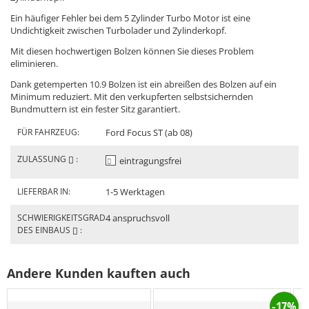
Ein häufiger Fehler bei dem 5 Zylinder Turbo Motor ist eine
Undichtigkeit zwischen Turbolader und Zylinderkopf.
Mit diesen hochwertigen Bolzen können Sie dieses Problem
eliminieren.
Dank getemperten 10.9 Bolzen ist ein abreißen des Bolzen auf ein
Minimum reduziert. Mit den verkupferten selbstsichernden
Bundmuttern ist ein fester Sitz garantiert.
FÜR FAHRZEUG:
Ford Focus ST (ab 08)
ZULASSUNG
:
eintragungsfrei
LIEFERBAR IN:
1-5 Werktagen
SCHWIERIGKEITSGRAD
4 anspruchsvoll
DES EINBAUS
:
Andere Kunden kauften auch
-17%