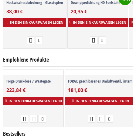
Heckwischerabdeckung - Glasstopfen
Downpipedichtung HD Edelstahl
Fo
38,00
€
20,35
€
7
IN DEN EINKAUFSWAGEN LEGEN
IN DEN EINKAUFSWAGEN LEGEN
Empfohlene Produkte
Forge Druckdose / Wastegate
FORGE geschlossenes Umluftventil, intern
223,84
€
181,00
€
IN DEN EINKAUFSWAGEN LEGEN
IN DEN EINKAUFSWAGEN LEGEN
Bestsellers