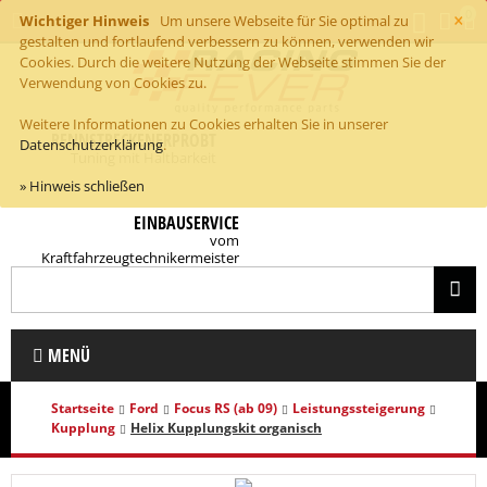
×
0
Wichtiger Hinweis
Um unsere Webseite für Sie optimal zu
gestalten und fortlaufend verbessern zu können, verwenden wir
Cookies. Durch die weitere Nutzung der Webseite stimmen Sie der
Verwendung von Cookies zu.
Weitere Informationen zu Cookies erhalten Sie in unserer
RENNSTRECKENERPROBT
Datenschutzerklärung
.
Tuning mit Haltbarkeit
» Hinweis schließen
EINBAUSERVICE
vom
Kraftfahrzeugtechnikermeister
MENÜ
Startseite
Ford
Focus RS (ab 09)
Leistungssteigerung
Kupplung
Helix Kupplungskit organisch