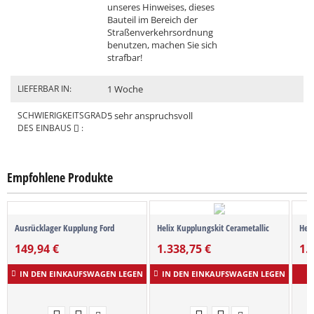
unseres Hinweises, dieses
Bauteil im Bereich der
Straßenverkehrsordnung
benutzen, machen Sie sich
strafbar!
LIEFERBAR IN:
1 Woche
SCHWIERIGKEITSGRAD
5 sehr anspruchsvoll
DES EINBAUS
:
Empfohlene Produkte
Ausrücklager Kupplung Ford
Helix Kupplungskit Cerametallic
Heli
149,94
€
1.338,75
€
1.
IN DEN EINKAUFSWAGEN LEGEN
IN DEN EINKAUFSWAGEN LEGEN