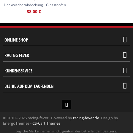
Heckwischerabdeckung - Glasstopfen
38,00
€
ONLINE SHOP
RACING FEVER
KUNDENSERVICE
BLEIBE AUF DEM LAUFENDEN
© 2010 - 2026 racing-fever. Powered by
racing-fever.de
. Design by
EnergoThemes -
CS-Cart Themes
Jegliche Markennamen sind Eigentum des betreffenden Besitzers.