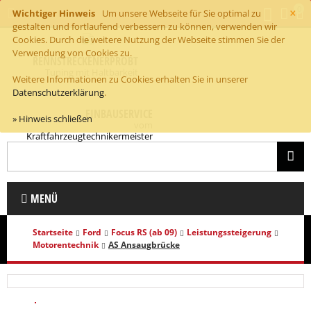
×
0
Wichtiger Hinweis
Um unsere Webseite für Sie optimal zu
gestalten und fortlaufend verbessern zu können, verwenden wir
Cookies. Durch die weitere Nutzung der Webseite stimmen Sie der
Verwendung von Cookies zu.
RENNSTRECKENERPROBT
Tuning mit Haltbarkeit
Weitere Informationen zu Cookies erhalten Sie in unserer
Datenschutzerklärung
.
EINBAUSERVICE
» Hinweis schließen
vom
Kraftfahrzeugtechnikermeister
MENÜ
Startseite
Ford
Focus RS (ab 09)
Leistungssteigerung
Motorentechnik
AS Ansaugbrücke