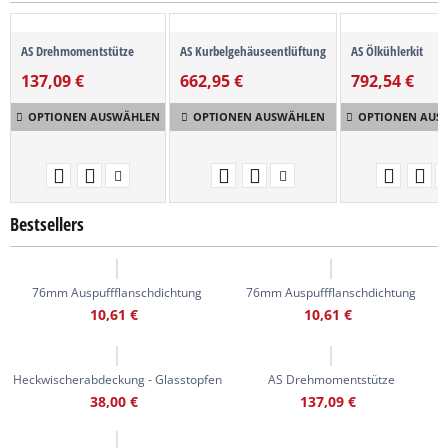
AS Drehmomentstütze
AS Kurbelgehäuseentlüftung
AS Ölkühlerkit
137,09
€
662,95
€
792,54
€
OPTIONEN AUSWÄHLEN
OPTIONEN AUSWÄHLEN
OPTIONEN AUS
Bestsellers
76mm Auspuffflanschdichtung
76mm Auspuffflanschdichtung
10,61
€
10,61
€
Heckwischerabdeckung - Glasstopfen
AS Drehmomentstütze
38,00
€
137,09
€