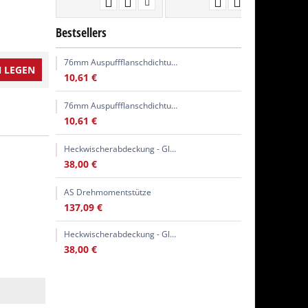
Bestsellers
76mm Auspuffflanschdichtung
 LEGEN
10,61
€
76mm Auspuffflanschdichtung
10,61
€
Heckwischerabdeckung - Glasstopfen
38,00
€
AS Drehmomentstütze
137,09
€
Heckwischerabdeckung - Glasstopfen
38,00
€