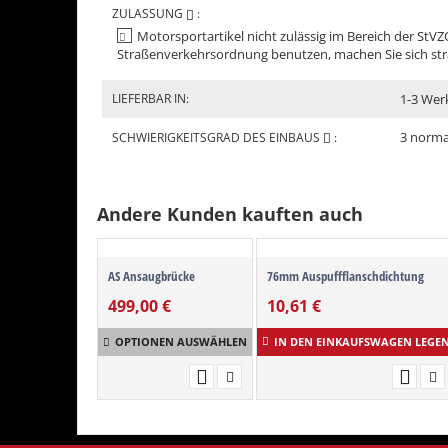
ZULASSUNG
:
Motorsportartikel nicht zulässig im Bereich der StVZO
Straßenverkehrsordnung benutzen, machen Sie sich str
LIEFERBAR IN:
1-3 Wer
3 norma
SCHWIERIGKEITSGRAD DES EINBAUS
:
Andere Kunden kauften auch
AS Ansaugbrücke
76mm Auspuffflanschdichtung
499,00
€
10,61
€
OPTIONEN AUSWÄHLEN
IN DEN EINKAUFSWAGEN LEGE