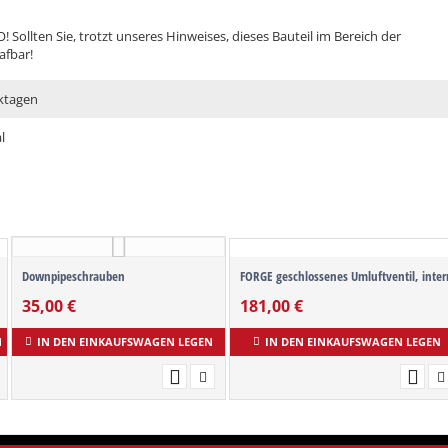
! Sollten Sie, trotzt unseres Hinweises, dieses Bauteil im Bereich der
afbar!
ktagen
l
Downpipeschrauben
FORGE geschlossenes Umluftventil, inter
35,00
€
181,00
€
N
IN DEN EINKAUFSWAGEN LEGEN
IN DEN EINKAUFSWAGEN LEGEN