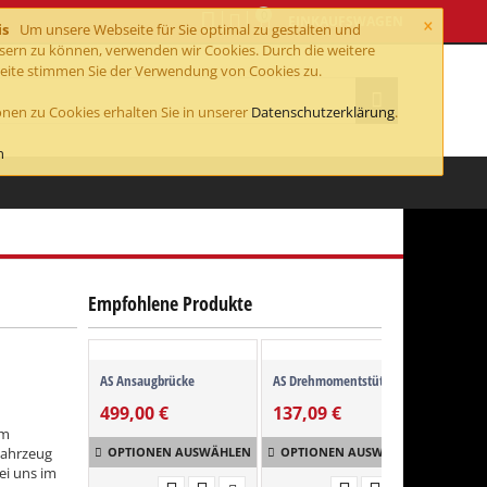
0
×
EINKAUFSWAGEN
is
Um unsere Webseite für Sie optimal zu gestalten und
ssern zu können, verwenden wir Cookies. Durch die weitere
ite stimmen Sie der Verwendung von Cookies zu.
nen zu Cookies erhalten Sie in unserer
Datenschutzerklärung
.
n
Empfohlene Produkte
AS Ansaugbrücke
AS Drehmomentstütze
AS Kur
499,00
€
137,09
€
662,
cm
Fahrzeug
OPTIONEN AUSWÄHLEN
OPTIONEN AUSWÄHLEN
OPT
ei uns im