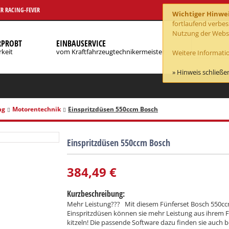
R RACING-FEVER
Wichtiger Hinwe
fortlaufend verbe
Nutzung der Webse
RPROBT
EINBAUSERVICE
rkeit
vom Kraftfahrzeugtechnikermeister
Weitere Informatio
» Hinweis schließe
ng
Motorentechnik
Einspritzdüsen 550ccm Bosch
Einspritzdüsen 550ccm Bosch
384,49
€
Kurzbeschreibung:
Mehr Leistung??? Mit diesem Fünferset Bosch 550c
Einspritzdüsen können sie mehr Leistung aus ihrem 
kitzeln! Die passende Software dazu finden sie auch b