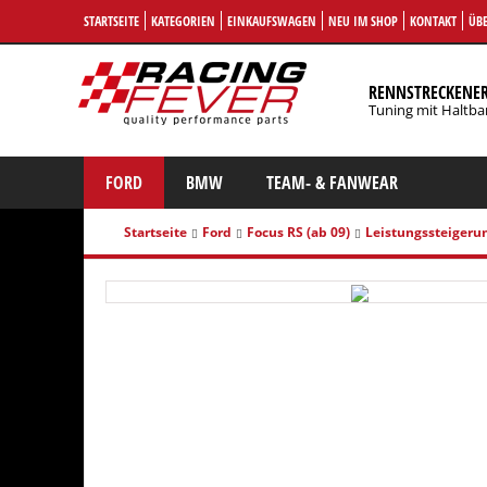
STARTSEITE
KATEGORIEN
EINKAUFSWAGEN
NEU IM SHOP
KONTAKT
ÜBE
RENNSTRECKENE
Tuning mit Haltba
FORD
BMW
TEAM- & FANWEAR
Startseite
Ford
Focus RS (ab 09)
Leistungssteigeru