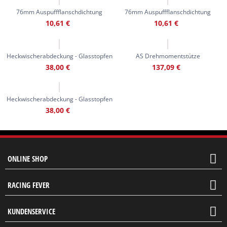
76mm Auspuffflanschdichtung
76mm Auspuffflanschdichtung
10,61
€
10,61
€
Heckwischerabdeckung - Glasstopfen
AS Drehmomentstütze
38,00
€
137,09
€
Heckwischerabdeckung - Glasstopfen
38,00
€
ONLINE SHOP
RACING FEVER
KUNDENSERVICE