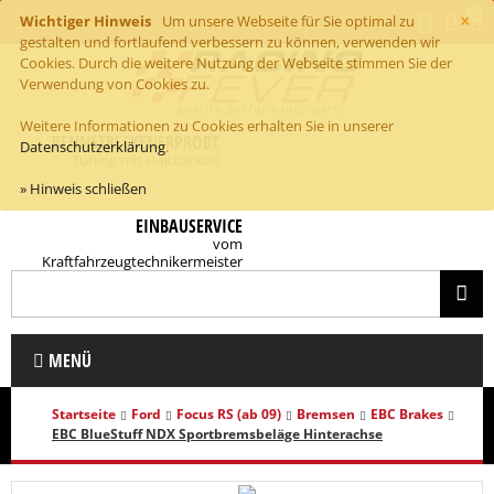
×
0
Wichtiger Hinweis
Um unsere Webseite für Sie optimal zu
gestalten und fortlaufend verbessern zu können, verwenden wir
Cookies. Durch die weitere Nutzung der Webseite stimmen Sie der
Verwendung von Cookies zu.
Weitere Informationen zu Cookies erhalten Sie in unserer
RENNSTRECKENERPROBT
Datenschutzerklärung
.
Tuning mit Haltbarkeit
» Hinweis schließen
EINBAUSERVICE
vom
Kraftfahrzeugtechnikermeister
MENÜ
Startseite
Ford
Focus RS (ab 09)
Bremsen
EBC Brakes
EBC BlueStuff NDX Sportbremsbeläge Hinterachse