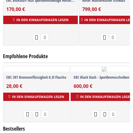
EBC BlueStuff NDX Sportbremsbeläge Hinter...
Airtec Wasserkühler schwarz
170,00
€
799,00
€
IN DEN EINKAUFSWAGEN LEGEN
IN DEN EINKAUFSWAGEN LEG
Empfohlene Produkte
EBC 307 Bremsenflüssigkeit 0,5l Flasche
EBC Black Dash - Sportbremsscheiben S
28,00
€
600,00
€
IN DEN EINKAUFSWAGEN LEGEN
IN DEN EINKAUFSWAGEN LEGEN
Bestsellers