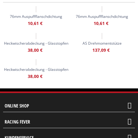
76mm Auspuffflanschdichtung
76mm Auspuffflanschdichtung
10,61
€
10,61
€
Heckwischerabdeckung - Glasstopfen
AS Drehmomentstütze
38,00
€
137,09
€
Heckwischerabdeckung - Glasstopfen
38,00
€
ONLINE SHOP
RACING FEVER
KUNDENSERVICE