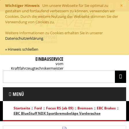
×
0
Wichtiger Hinweis
Um unsere Webseite für Sie optimal zu
gestalten und fortlaufend verbessern zu können, verwenden wir
Cookies. Durch die weitere Nutzung der Webseite stimmen Sie der
Verwendung von Cookies zu.
Weitere Informationen zu Cookies erhalten Sie in unserer
RENNSTRECKENERPROBT
Datenschutzerklärung
.
Tuning mit Haltbarkeit
» Hinweis schließen
EINBAUSERVICE
vom
Kraftfahrzeugtechnikermeister
MENÜ
Startseite
Ford
Focus RS (ab 09)
Bremsen
EBC Brakes
EBC BlueStuff NDX Sportbremsbeläge Vorderachse